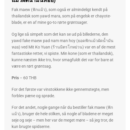
แม้วผัดน้ำมันหอย)
Fak maew (ฟักแม้ว), som også er almindeligt kendt på
thailandsk som yawd mara, som på engelsk er chayote-
blade, er en af ​​mine go-to rørte grøntsager.
Og lige så simpelt som det kan se ud på billederne, den
yawd fake maew pad nam man hoy (ยอดฟักแม้วผัดน้ำมัน
หอย) ved Mit Ko Yuan (ร้านมิตรโกหย่วน) var en af ​​de mest
fantastiske retter, vi spiste. Min kone (som er thailandsk),
kunne næsten ikke tro, hvor smagfuldt det var for bare at
være en rørt grøntsag.
Pris
– 60 THB
For det første var vinstokkene ikke gennemstegte, men
forblev pæne og sprøde.
For det andet, nogle gange når du bestiller fak maew (ฟัก
แม้ว), bruger de hele stilken, så nogle af bladene er meget
seje og seje – men her var de meget møre – så jeg tror, ​​de
kun brugte spidserne.