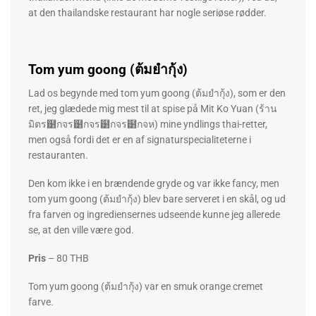
at den thailandske restaurant har nogle seriøse rødder.
Tom yum goong (ต้มยำกุ้ง)
Lad os begynde med tom yum goong (ต้มยำกุ้ง), som er den
ret, jeg glædede mig mest til at spise på Mit Ko Yuan (ร้าน
มิตร๸กจร๸กจร๸กจร๸กจห) mine yndlings thai-retter,
men også fordi det er en af ​​signaturspecialiteterne i
restauranten.
Den kom ikke i en brændende gryde og var ikke fancy, men
tom yum goong (ต้มยำกุ้ง) blev bare serveret i en skål, og ud
fra farven og ingrediensernes udseende kunne jeg allerede
se, at den ville være god.
Pris
– 80 THB
Tom yum goong (ต้มยำกุ้ง) var en smuk orange cremet
farve.