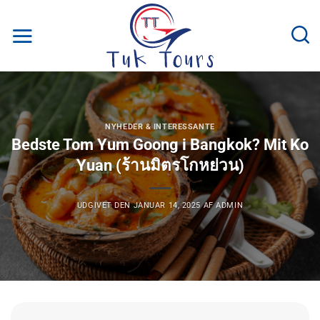
Fortsæt
til
indhold
NYHEDER & INTERESSANTE
Bedste Tom Yum Goong i Bangkok? Mit Ko
Yuan (ร้านมิตรโกหย่วน)
UDGIVET DEN
JANUAR 14, 2025
AF
ADMIN