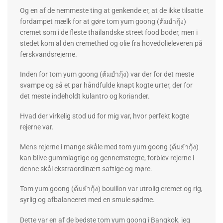
Og en af ​​de nemmeste ting at genkende er, at de ikke tilsatte
fordampet mælk for at gøre tom yum goong (ต้มยำกุ้ง)
cremet som i de fleste thailandske street food boder, men i
stedet kom al den cremethed og olie fra hovedolieleveren på
ferskvandsrejerne.
Inden for tom yum goong (ต้มยำกุ้ง) var der for det meste
svampe og så et par håndfulde knapt kogte urter, der for
det meste indeholdt kulantro og koriander.
Hvad der virkelig stod ud for mig var, hvor perfekt kogte
rejerne var.
Mens rejerne i mange skåle med tom yum goong (ต้มยำกุ้ง)
kan blive gummiagtige og gennemstegte, forblev rejerne i
denne skål ekstraordinært saftige og møre.
Tom yum goong (ต้มยำกุ้ง) bouillon var utrolig cremet og rig,
syrlig og afbalanceret med en smule sødme.
Dette var en af ​​de bedste tom yum goong i Bangkok, jeg