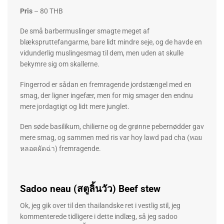
Pris
– 80 THB
De små barbermuslinger smagte meget af
blækspruttefangarme, bare lidt mindre seje, og de havde en
vidunderlig muslingesmag til dem, men uden at skulle
bekymre sig om skallerne.
Fingerrod er sådan en fremragende jordstængel med en
smag, der ligner ingefær, men for mig smager den endnu
mere jordagtigt og lidt mere junglet.
Den søde basilikum, chilierne og de grønne pebernødder gav
mere smag, og sammen med ris var hoy lawd pad cha (หอย
หลอดผัดฉ่า) fremragende.
Sadoo neau (สตูลิ้นวัว) Beef stew
Ok, jeg gik over til den thailandske ret i vestlig stil, jeg
kommenterede tidligere i dette indlæg, så jeg sadoo