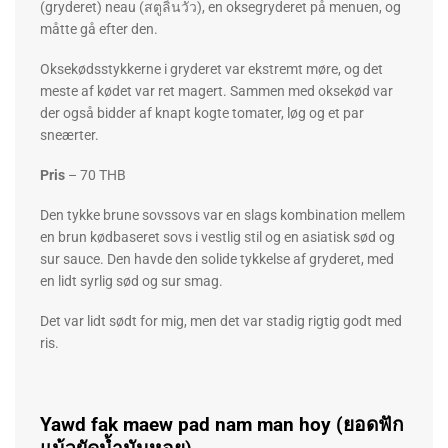
(gryderet) neau (สตูลิ้นวัว), en oksegryderet på menuen, og
måtte gå efter den.
Oksekødsstykkerne i gryderet var ekstremt møre, og det
meste af kødet var ret magert. Sammen med oksekød var
der også bidder af knapt kogte tomater, løg og et par
sneærter.
Pris
– 70 THB
Den tykke brune sovssovs var en slags kombination mellem
en brun kødbaseret sovs i vestlig stil og en asiatisk sød og
sur sauce. Den havde den solide tykkelse af gryderet, med
en lidt syrlig sød og sur smag.
Det var lidt sødt for mig, men det var stadig rigtig godt med
ris.
Yawd fak maew pad nam man hoy (ยอดฟัก