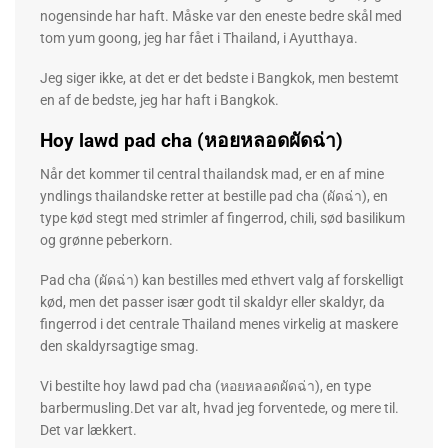
nogensinde har haft. Måske var den eneste bedre skål med
tom yum goong, jeg har fået i Thailand, i Ayutthaya.
Jeg siger ikke, at det er det bedste i Bangkok, men bestemt
en af ​​de bedste, jeg har haft i Bangkok.
Hoy lawd pad cha (หอยหลอดผัดฉ่า)
Når det kommer til central thailandsk mad, er en af ​​mine
yndlings thailandske retter at bestille pad cha (ผัดฉ่า), en
type kød stegt med strimler af fingerrod, chili, sød basilikum
og grønne peberkorn.
Pad cha (ผัดฉ่า) kan bestilles med ethvert valg af forskelligt
kød, men det passer især godt til skaldyr eller skaldyr, da
fingerrod i det centrale Thailand menes virkelig at maskere
den skaldyrsagtige smag.
Vi bestilte hoy lawd pad cha (หอยหลอดผัดฉ่า), en type
barbermusling.Det var alt, hvad jeg forventede, og mere til.
Det var lækkert.