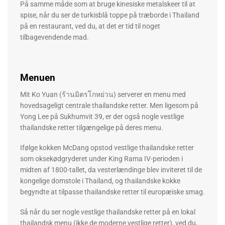
På samme måde som at bruge kinesiske metalskeer til at
spise, når du ser de turkisblå toppe på træborde i Thailand
på en restaurant, ved du, at det er tid til noget
tilbagevendende mad.
Menuen
Mit Ko Yuan (ร้านมิตรโกหย่วน) serverer en menu med
hovedsageligt centrale thailandske retter. Men ligesom på
Yong Lee på Sukhumvit 39, er der også nogle vestlige
thailandske retter tilgængelige på deres menu.
Ifølge kokken McDang opstod vestlige thailandske retter
som oksekødgryderet under King Rama IV-perioden i
midten af ​​1800-tallet, da vesterlændinge blev inviteret til de
kongelige domstole i Thailand, og thailandske kokke
begyndte at tilpasse thailandske retter til europæiske smag.
Så når du ser nogle vestlige thailandske retter på en lokal
thailandsk menu (ikke de moderne vestlige retter), ved du,