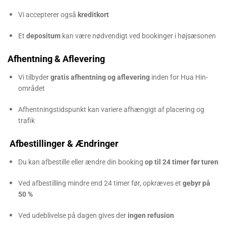
Vi accepterer også
kreditkort
Et
depositum
kan være nødvendigt ved bookinger i højsæsonen
Afhentning & Aflevering
Vi tilbyder
gratis afhentning og aflevering
inden for Hua Hin-
området
Afhentningstidspunkt kan variere afhængigt af placering og
trafik
Afbestillinger & Ændringer
Du kan afbestille eller ændre din booking
op til 24 timer før turen
Ved afbestilling mindre end 24 timer før, opkræves et
gebyr på
50 %
Ved udeblivelse på dagen gives der
ingen refusion